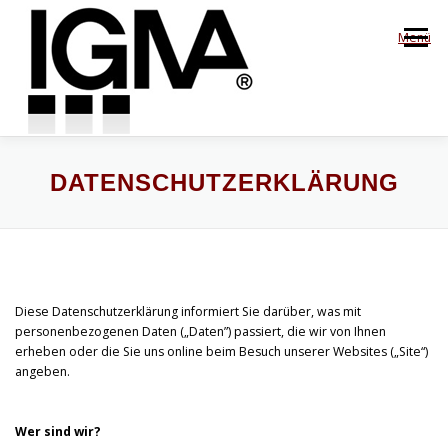
Zum
Inhalt
Menü
springen
HOME
STATUTEN
MITGLIEDER
DATENSCHUTZERKLÄRUNG
MISSION STATEMENT
ORGANE
PRESSE
Diese Datenschutzerklärung informiert Sie darüber, was mit
PARTNERSCHAFT
personenbezogenen Daten („Daten”) passiert, die wir von Ihnen
erheben oder die Sie uns online beim Besuch unserer Websites („Site“)
angeben.
Wer sind wir?